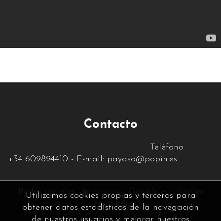
Contacto
Teléfono
+34
609894410
- E-mail:
payaso@popin.es
Re
des sociales :
Facebook
-
Google +
-
Twitter
-
Utilizamos cookies propias y terceros para
Youtube
obtener datos estadísticos de la navegación
de nuestros usuarios y mejorar nuestros