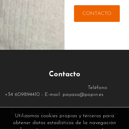
CONTACTO
Contacto
Teléfono
+34
609894410
- E-mail:
payaso@popin.es
Re
des sociales :
Facebook
-
Google +
-
Twitter
-
Utilizamos cookies propias y terceros para
Youtube
obtener datos estadísticos de la navegación