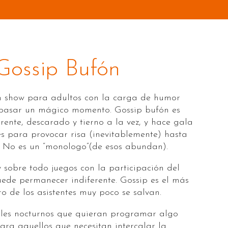
Gossip Bufón
un show para adultos con la carga de humor
 pasar un mágico momento. Gossip bufón es
rente, descarado y tierno a la vez, y hace gala
s para provocar risa (inevitablemente) hasta
. No es un “monologo”(de esos abundan).
y sobre todo juegos con la participación del
ede permanecer indiferente. Gossip es el más
o de los asistentes muy poco se salvan.
ales nocturnos que quieran programar algo
para aquellos que necesitan intercalar la