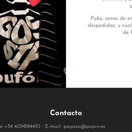
Pubs, cenas de e
despedidas, y cual
de 
Contacto
34
609894410
- E-mail:
payaso@popin.es