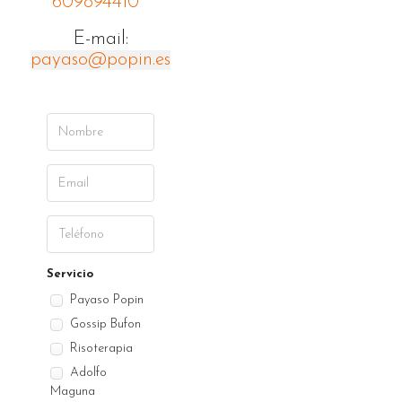
609894410
E-mail:
payaso@popin.es
Servicio
Payaso Popin
Gossip Bufon
Risoterapia
Adolfo
Maguna