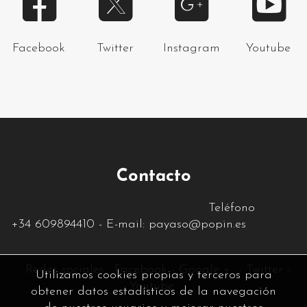
Facebook
Twitter
Instagram
Youtube
Contacto
Teléfono
+34
609894410
- E-mail:
payaso@popin.es
Re
des sociales :
Facebook
-
Google +
-
Twitter
-
Utilizamos cookies propias y terceros para
Youtube
obtener datos estadísticos de la navegación