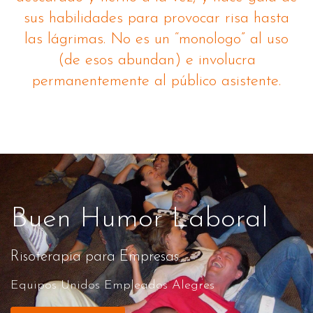
sus habilidades para provocar risa hasta
las lágrimas. No es un “monologo” al uso
(de esos abundan) e involucra
permanentemente al público asistente.
Buen Humor Laboral
Risoterapia para Empresas
Equipos Unidos Empleados Alegres