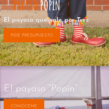
PAYASO
POPíN
El payaso que vale por Tres
PIDE PRESUPUESTO
El payaso “Popín”
CONÓCEME