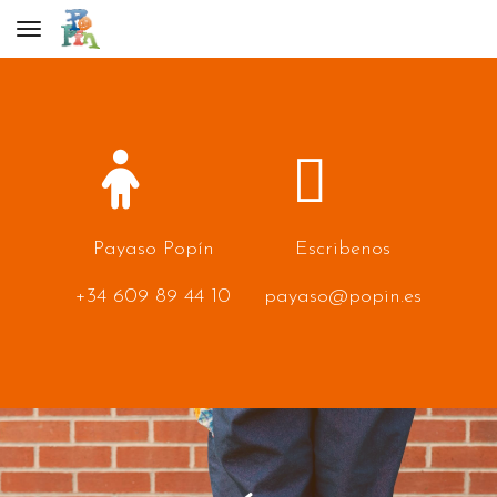
Toggle navigation
Payaso Popín
Escribenos
+34
609 89 44 10
payaso@popin.es