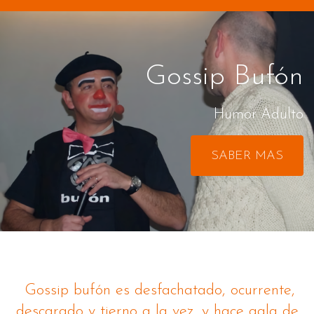
Gossip Bufón
Humor Adulto
SABER MAS
Gossip bufón es desfachatado, ocurrente,
descarado y tierno a la vez, y hace gala de