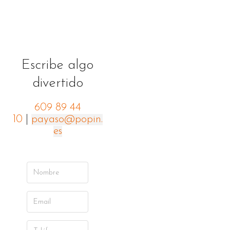
Escribe algo
divertido
609 89 44
10
|
payaso@popin.
es